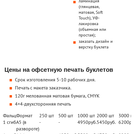
ламинация
(глянцевая,
матовая, Soft
Touch), УФ-
лакировка
(объемная или
простая);
заказать дизайн и
верстку буклета
Цены на офсетную печать буклетов
Срок изготовления 5-10 рабочих дня.
Печать с макета заказчика.
120г мелованная матовая бумага, CMYK
4+4-двухсторонняя печать
Фальц
Формат
250 шт
500 шт
1000 шт
2000 шт
3000 ш
1 сгиб
А5 (в
-
-
4950
руб.
5450
руб.
6200
ру
развороте)