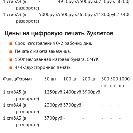
1 сгиб
А4 (в
-
4950
руб.
5500
руб.
6750
руб.
8200
ру
развороте)
1 сгиб
А3 (в
5000
руб.
5500
руб.
7650
руб.
11800
руб.
13400
р
развороте)
Цены на цифровую печать буклетов
Срок изготовления 0-2 рабочих дня.
Печать с макета заказчика.
150г мелованная матовая бумага, CMYK
4+4-двухсторонняя печать
Фальц
Формат
50 шт
100 шт
200 шт
300
500
1000
шт
шт
шт
1 сгиб
А5 (в
1250
руб.
2400
руб.
3900
руб.
-
-
-
развороте)
1 сгиб
А4 (в
2300
руб.
3700
руб.
-
-
-
-
развороте)
1 сгиб
А3 (в
3700
руб.
-
-
-
-
-
развороте)