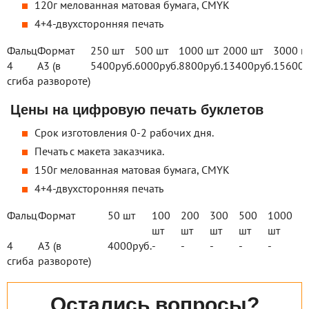
120г мелованная матовая бумага, CMYK
4+4-двухсторонняя печать
Фальц
Формат
250 шт
500 шт
1000 шт
2000 шт
3000 ш
4
А3 (в
5400
руб.
6000
руб.
8800
руб.
13400
руб.
15600
р
сгиба
развороте)
Цены на цифровую печать буклетов
Срок изготовления 0-2 рабочих дня.
Печать с макета заказчика.
150г мелованная матовая бумага, CMYK
4+4-двухсторонняя печать
Фальц
Формат
50 шт
100
200
300
500
1000
шт
шт
шт
шт
шт
4
А3 (в
4000
руб.
-
-
-
-
-
сгиба
развороте)
Остались вопросы?