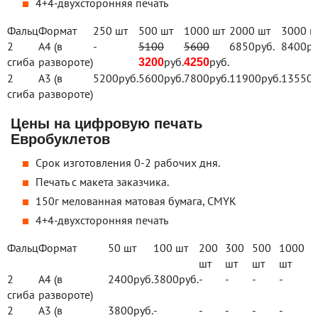
4+4-двухсторонняя печать
Фальц
Формат
250 шт
500 шт
1000 шт
2000 шт
3000 ш
2
А4 (в
-
5100
5600
6850
руб.
8400
ру
сгиба
развороте)
руб.
руб.
3200
4250
2
А3 (в
5200
руб.
5600
руб.
7800
руб.
11900
руб.
13550
р
сгиба
развороте)
Цены на цифровую печать
Евробуклетов
Срок изготовления 0-2 рабочих дня.
Печать с макета заказчика.
150г мелованная матовая бумага, CMYK
4+4-двухсторонняя печать
Фальц
Формат
50 шт
100 шт
200
300
500
1000
шт
шт
шт
шт
2
А4 (в
2400
руб.
3800
руб.
-
-
-
-
сгиба
развороте)
2
А3 (в
3800
руб.
-
-
-
-
-