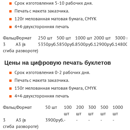
Срок изготовления 5-10 рабочих дня.
Печать с макета заказчика.
120г мелованная матовая бумага, CMYK
4+4-двухсторонняя печать
Фальц
Формат
250 шт
500 шт
1000 шт
2000 шт
3000 ш
3
А3 (в
5350
руб.
5850
руб.
8500
руб.
12900
руб.
14800
р
сгиба
развороте)
Цены на цифровую печать буклетов
Срок изготовления 0-2 рабочих дня.
Печать с макета заказчика.
150г мелованная матовая бумага, CMYK
4+4-двухсторонняя печать
Фальц
Формат
50 шт
100
200
300
500
1000
шт
шт
шт
шт
шт
3
А3 (в
3900
руб.
-
-
-
-
-
сгиба
развороте)